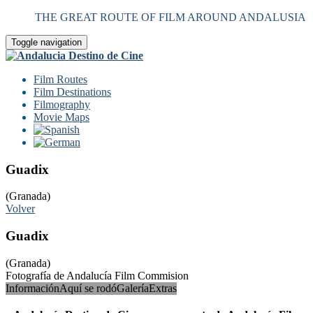
THE GREAT ROUTE OF FILM AROUND ANDALUSIA
Toggle navigation
Film Routes
Film Destinations
Filmography
Movie Maps
Guadix
(Granada)
Volver
Guadix
(Granada)
Fotografía de Andalucía Film Commision
Información
Aquí se rodó
Galería
Extras