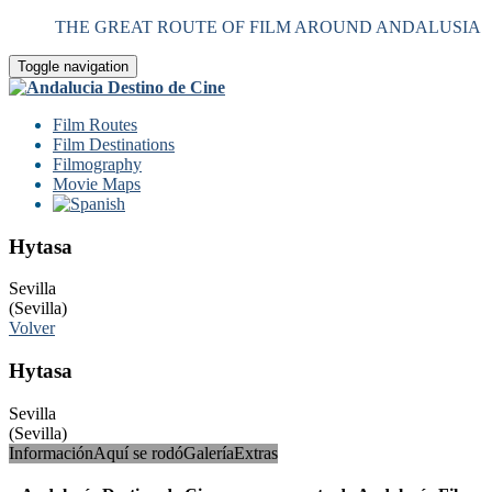
THE GREAT ROUTE OF FILM AROUND ANDALUSIA
Toggle navigation
Film Routes
Film Destinations
Filmography
Movie Maps
Hytasa
Sevilla
(Sevilla)
Volver
Hytasa
Sevilla
(Sevilla)
Información
Aquí se rodó
Galería
Extras