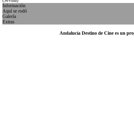
(Sevilla)
Información
Aquí se rodó
Galería
Extras
Andalucía Destino de Cine es un pr