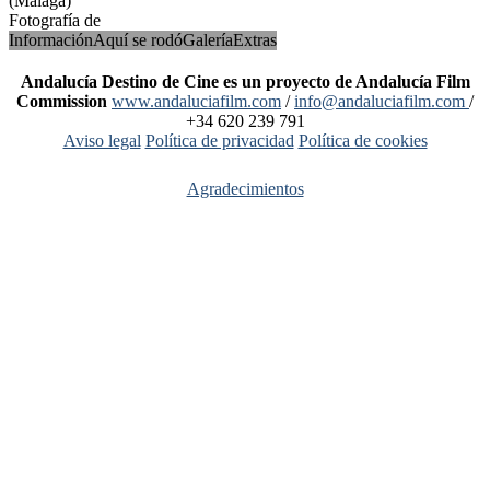
(Málaga)
Fotografía de
Tyk – Wikipedia
Información
Aquí se rodó
Galería
Extras
Andalucía Destino de Cine es un proyecto de Andalucía Film
Commission
www.andaluciafilm.com
/
info@andaluciafilm.com
/
+34 620 239 791
Aviso legal
Política de privacidad
Política de cookies
Agradecimientos