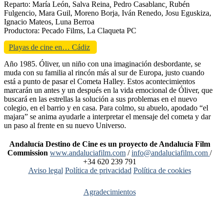
Reparto: María León, Salva Reina
,
Pedro Casablanc
,
Rubén
Fulgencio, Mara Guil, Moreno Borja, Iván Renedo, Josu Eguskiza,
Ignacio Mateos, Luna Berroa
Productora: Pecado Films, La Claqueta PC
Playas de cine en… Cádiz
Año 1985. Óliver, un niño con una imaginación desbordante, se
muda con su familia al rincón más al sur de Europa, justo cuando
está a punto de pasar el Cometa Halley. Estos acontecimientos
marcarán un antes y un después en la vida emocional de Óliver, que
buscará en las estrellas la solución a sus problemas en el nuevo
colegio, en el barrio y en casa. Para colmo, su abuelo, apodado “el
majara” se anima ayudarle a interpretar el mensaje del cometa y dar
un paso al frente en su nuevo Universo.
Andalucía Destino de Cine es un proyecto de Andalucía Film
Commission
www.andaluciafilm.com
/
info@andaluciafilm.com
/
+34 620 239 791
Aviso legal
Política de privacidad
Política de cookies
Agradecimientos