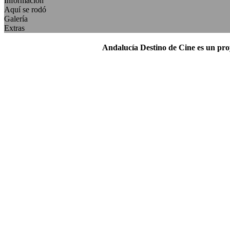
Información
Aquí se rodó
Galería
Extras
Andalucía Destino de Cine es un pr