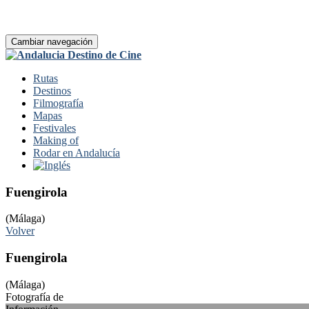
Cambiar navegación
Rutas
Destinos
Filmografía
Mapas
Festivales
Making of
Rodar en Andalucía
Fuengirola
(Málaga)
Volver
Fuengirola
(Málaga)
Fotografía de
Olaf Tausch – Wikipedia