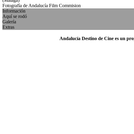
(Málaga)
Fotografía de Andalucía Film Commision
Información
Aquí se rodó
Galería
Extras
Andalucía Destino de Cine es un pr