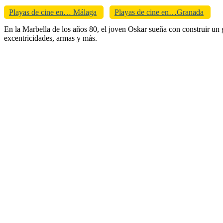
Playas de cine en… Málaga
Playas de cine en…Granada
En la Marbella de los años 80, el joven Oskar sueña con construir un 
excentricidades, armas y más.