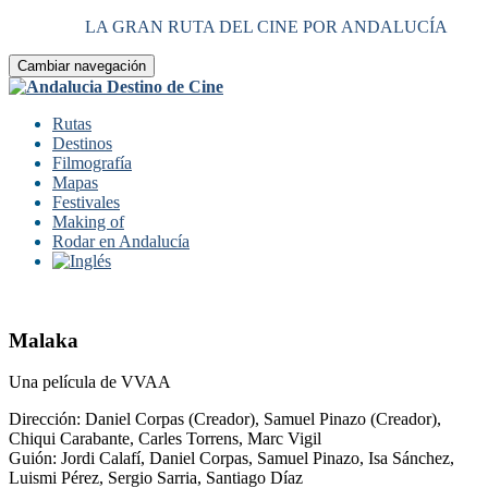
LA GRAN RUTA DEL CINE POR ANDALUCÍA
Cambiar navegación
Rutas
Destinos
Filmografía
Mapas
Festivales
Making of
Rodar en Andalucía
Malaka
Una película de VVAA
Dirección:
Daniel Corpas (Creador),
Samuel Pinazo (Creador),
Chiqui Carabante,
Carles Torrens,
Marc Vigil
Guión:
Jordi Calafí,
Daniel Corpas,
Samuel Pinazo,
Isa Sánchez,
Luismi Pérez,
Sergio Sarria,
Santiago Díaz