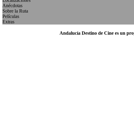
Localizaciones
Anécdotas
Sobre la Ruta
Películas
Extras
Andalucía Destino de Cine es un pr