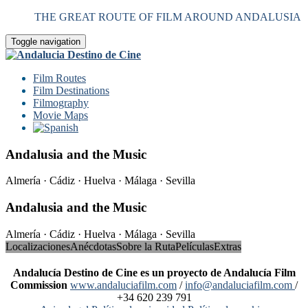
THE GREAT ROUTE OF FILM AROUND ANDALUSIA
Toggle navigation
Film Routes
Film Destinations
Filmography
Movie Maps
Andalusia and the Music
Almería · Cádiz · Huelva · Málaga · Sevilla
Andalusia and the Music
Almería · Cádiz · Huelva · Málaga · Sevilla
Localizaciones
Anécdotas
Sobre la Ruta
Películas
Extras
Andalucía Destino de Cine es un proyecto de Andalucía Film
Commission
www.andaluciafilm.com
/
info@andaluciafilm.com
/
+34 620 239 791