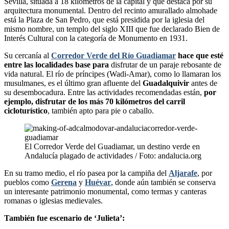
Sevilla, situada a 18 kilómetros de la capital y que destaca por su
arquitectura monumental. Dentro del recinto amurallado almohade
está la Plaza de San Pedro, que está presidida por la iglesia del
mismo nombre, un templo del siglo XIII que fue declarado Bien de
Interés Cultural con la categoría de Monumento en 1931.
Su cercanía al
Corredor Verde del Río Guadiamar
hace que esté
entre las localidades base para
disfrutar de un paraje rebosante de
vida natural. El río de príncipes (Wadi-Amar), como lo llamaran los
musulmanes, es el último gran afluente del
Guadalquivir
antes de
su desembocadura. Entre las actividades recomendadas están,
por
ejemplo, disfrutar de los más
70 kilómetros del carril
cicloturístico
, también apto para pie o caballo.
El Corredor Verde del Guadiamar, un destino verde en
Andalucía plagado de actividades / Foto: andalucia.org
En su tramo medio, el río pasea por la campiña del
Aljarafe
, por
pueblos como
Gerena
y
Huévar
, donde aún también se conserva
un interesante patrimonio monumental, como termas y canteras
romanas o iglesias medievales.
También fue escenario de ‘Julieta’: